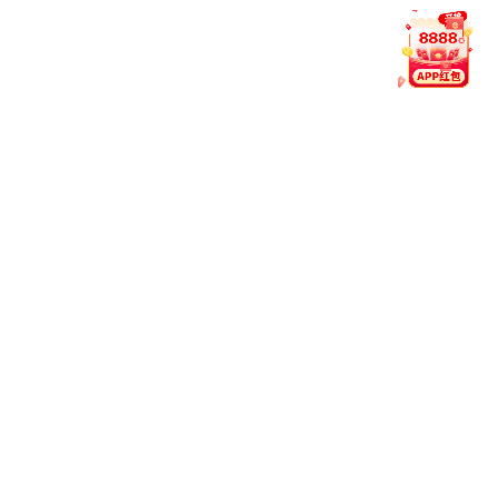
亚星游戏官网 每次更新都基于用户反馈持续优化，确保使用
体验不断升级。
v6.3.0
发布于 2025年10月
多设备同步机制上线，账号数据无缝切换。
推荐逻辑升级，提升用户内容匹配准确度。
新增教学专区，图文视频助力新手快速上手。
v6.2.0