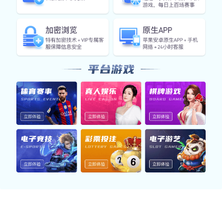
亚星游戏官网从多个层面构建立体式防御体系，涵盖数据传
输、账户操作与隐私保护，力求为用户营造安全、稳定的使
用体验。
身份认证层
双因子验证
行为识别
通过设备指纹识别、人机验证等方式，全面阻挡非法访问
尝试。