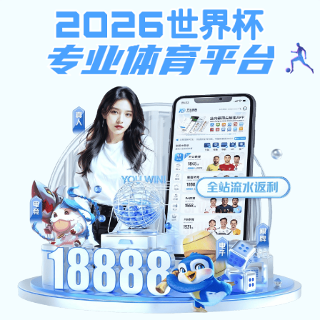
立即注册
亚星游戏官网
带您畅享全球体
育盛事
专业平台，数据精准，
高清直播
覆盖热门体育项
目。
聚焦足球、篮球、电竞等赛事，
每日内容实时更
新
。
极速访问
下载APP