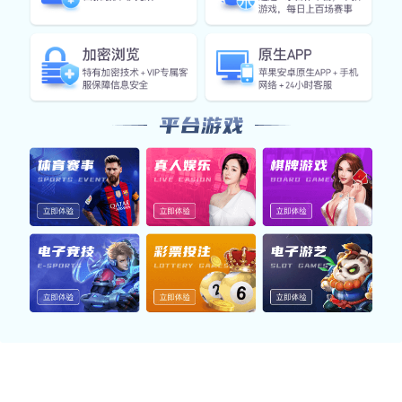
亚星游戏·(中国区)]有限公司官网 用户活跃度与续访率连续三
年领先，综合评分稳定保持高位。
App下载
关于我们
隐私政策
服务协议
网站地图
认识 亚星游戏官网
亚星游戏官网官方网站【KY1.AC】官网认证:手机版、app下载、登
录入口、官方网站、网页版、平台、网址、地址、注册、娱乐，亚星
游戏官网(中国)官方网站欢迎大家选择真正的官方通道，同时我们提
供全天候7x24小时在线服务，第一时间处理各类问题，正规集团平台
有保障，欢迎体验！