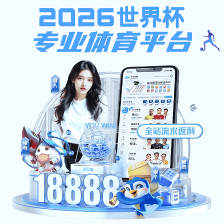
立即注册
用户协议常见问答
1. 我注册使用本平台意味着什么？
注册或使用亚星游戏官网平台，即表示您自愿接受本用户
协议的全部条款并受其约束。
2. 注册账号时需要注意什么？
3. 本平台提供哪些服务内容？