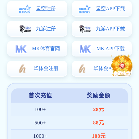
亚洲体育服务平台大奖
2022 年度综合类数字体育平台荣誉奖项，肯定平台服务能
力。