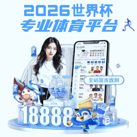
立即注册
亚星游戏官网
带您畅享全球体
育盛事
专业平台，数据精准，
高清直播
覆盖热门体育项
目。
聚焦足球、篮球、电竞等赛事，
每日内容实时更
新
。
极速访问
下载APP