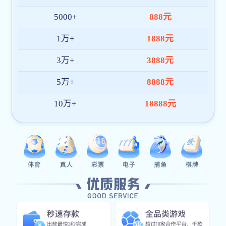
玟哉的职业发展、尤文图斯的吸引力、拜仁高价背后
的策略以及未来转会市场的动向。
1、金玟哉的职业发展
金玟哉自出道以来，一直展现出过人的天赋和扎实的
基本功。在韩国联赛中崭露头角后，他很快便被欧洲
俱乐部所青睐，并最终加盟了意甲球队。他在场上的
表现稳定且富有侵略性，使他成为球队防线的重要一
员。此外，他在国际赛事中的优异发挥也为其职业生
涯增添了光彩。
随着时间推移，金玟哉逐渐成熟为一名全面型后卫。
他不仅具备出色的防守能力，还能够参与进攻，为球
队提供更多选择。这种多面手特质使得他受到诸多顶
级俱乐部的关注，尤文图斯自然也不例外。