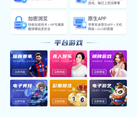
如今，在经历了一段时间的发展之后，金玟哉希望能
借助转会机会提升自己的竞技水平，并接触到更高层
次的比赛环境。他对于加盟尤文图斯充满期待，希望
能够在这样的豪门中进一步证明自己。
2、尤文图斯的吸引力
作为意甲历史上最成功的俱乐部之一，尤文图斯一直
以来都拥有强大的品牌效应和魅力。这支球队不仅在
国内联赛中屡屡夺冠，更是在欧洲赛场上积累了丰富
经验和荣誉。对于年轻球员而言，可以加入这样一支
历史悠久且实力强大的球队，无疑是一个巨大的机
会。
此外，尤文图斯近年来积极进行阵容升级与换血，引